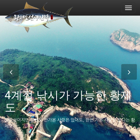
Toggl
navig
4계절 낚시가 가능한 황제
황제가 쉬어 갔다는 전설
4계절 낚시가 가능한 황제
황제도선영민박
도
이 있는 곳 황제도
도
낚시인들에게 낚시/숙박 관련된 서비스를 제공합니다.
외딴섬이지만 한번도 안가본 사람은 있어도, 한번 가본 사람은 없다는 황
낚시의 즐거움과 삶의 활력을 주는 풍요롭고 다름다운 섬! 황제도~
제도!
겨울에도 어족이 풍부하고 대물 감섬돔을 토해내는 황제도 앞 바다