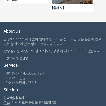
[황제도]
About Us
안녕하세요? 육지와 많이 떨어져 있고 작은 섬이 지만 많은 분들이 찾고
있는 황제도에 있는 황제도선영민박 입니다.
항상 즐거운 여행/낚시 출조 되도록 정성 것 서비스 하도록 하겠습니다.
- 민박지기 김선영 -
Service.
민박&식사 : 45,000원(1인)
도시락 : 5천원
자연산 돌미역 : 15만원
Site Info.
민박/낚시/식사
주소:
전남 완도군 금일읍 황제도길 38