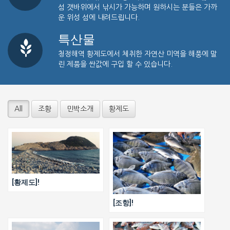
섬 갯바위에서 낚시가 가능하며 원하시는 분들은 가까
운 위성 섬에 내려드립니다.
특산물
청정해역 황제도에서 체취한 자연산 미역을 해풍에 말
린 제품을 싼값에 구입 할 수 있습니다.
All
조황
민박소개
황제도
[황제도]!
[조항]!