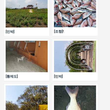
[조항]!
[민박]
[황제도]
[민박]